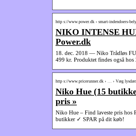
http s://www.power.dk › smart-indendoers-bel
NIKO INTENSE HUE
Power.dk
18. dec. 2018 — Niko Trådløs FUG
499 kr. Produktet findes også hos 
http s://www.pricerunner.dk › … › Væg lysdæ
Niko Hue (15 butikk
pris »
Niko Hue – Find laveste pris hos 
butikker ✓ SPAR på dit køb!