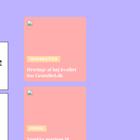
INFORMATION
e
Øreringe af høj kvalitet
hos Grundled.dk
KVINDE
Smukke øreringe til