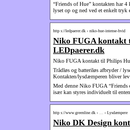
“Friends of Hue” kontakten har 4 k
lyset op og ned ved et enkelt tryk 
http s://ledpaerer.dk › niko-hue-intense-hvid
Niko FUGA kontakt ti
LEDpaerer.dk
Niko FUGA kontakt til Philips H
Trådløs og batteriløs afbryder / l
Kontakten/lysdæmperen bliver lev
Med denne Niko FUGA “Friends of 
især kan styres individuelt til ent
http s://www.greenline.dk › … › Lysdæmpere
Niko DK Design konta