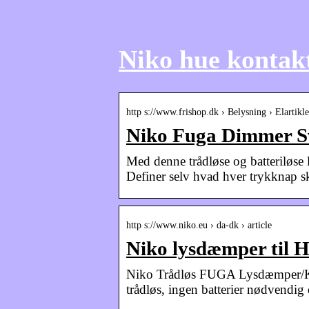
Niko hue kontak
http s://www.frishop.dk › Belysning › Elartikle
Niko Fuga Dimmer Sw
Med denne trådløse og batteriløse
Definer selv hvad hver trykknap s
http s://www.niko.eu › da-dk › article
Niko lysdæmper til H
Niko Trådløs FUGA Lysdæmper/Kont
trådløs, ingen batterier nødvendig