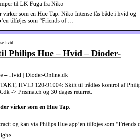
æmper til LK Fuga fra Niko
r virker som en Hue Tap. Niko Intense fås både i hvid og
p’en tilføjes som “Friends of …
nse-hvid
l Philips Hue – Hvid – Dioder-
e – Hvid | Dioder-Online.dk
HVID 120-91004: Skift til trådløs kontrol af Phili
dk -> Prismatch og 30 dages returret.
 der virker som en Hue Tap.
tracit og kan via Philips Hue app’en tilføjes som “Friends 
lighe