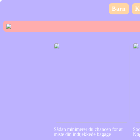
Barn
K
Sådan minimerer du chancen for at
Soc
miste din indtjekkede bagage
Nøg