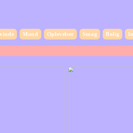
vinde
Mand
Oplevelser
Smag
Bolig
I