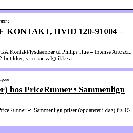
ysning
 KONTAKT, HVID 120-91004 –
A Kontakt/lysdæmper til Philips Hue – Intense Antracit.
2 butikker, som har valgt ikke at …
mpere
er) hos PriceRunner • Sammenlign
PriceRunner ✓ Sammenlign priser (opdateret i dag) fra 15