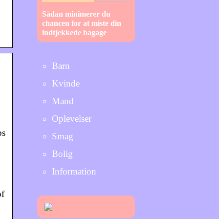
Sådan minimerer du
chancen for at miste din
indtjekkede bagage
Barn
Kvinde
Mand
Oplevelser
ps
Smag
Bolig
Information
of