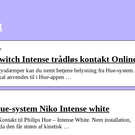
t
r
itch Intense trådløs kontakt Onlin
 lysdæmper kan du nemt betjene belysning fra Hue-system.
kal anvendes til i Hue-appen …
ue-system Niko Intense white
akt til Philips Hue – Intense White. Nem installation,
 da den får strøm af kinetisk …