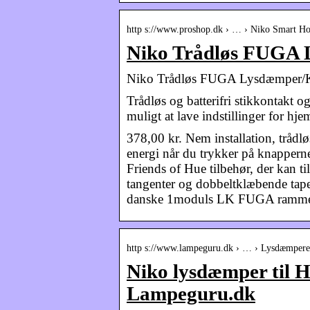
http s://www.proshop.dk › … › Niko Smart H
Niko Trådløs FUGA L
Niko Trådløs FUGA Lysdæmper/Kon
Trådløs og batterifri stikkontakt 
muligt at lave indstillinger for hj
378,00 kr. Nem installation, trådlø
energi når du trykker på knapperne
Friends of Hue tilbehør, der kan ti
tangenter og dobbeltklæbende tape 
danske 1moduls LK FUGA rammer
http s://www.lampeguru.dk › … › Lysdæmpere
Niko lysdæmper til H
Lampeguru.dk