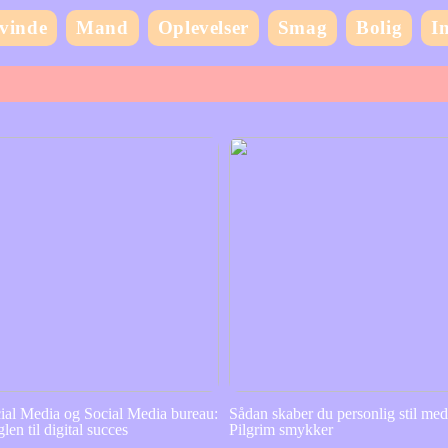
vinde
Mand
Oplevelser
Smag
Bolig
I
ial Media og Social Media bureau:
Sådan skaber du personlig stil me
len til digital succes
Pilgrim smykker