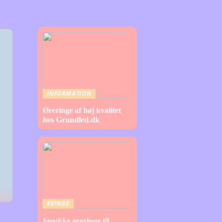
INFORMATION
Øreringe af høj kvalitet
hos Grundled.dk
KVINDE
Smukke øreringe til