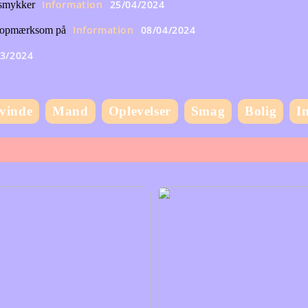
Information
25/04/2024
 smykker
Information
08/04/2024
e opmærksom på
03/2024
vinde
Mand
Oplevelser
Smag
Bolig
I