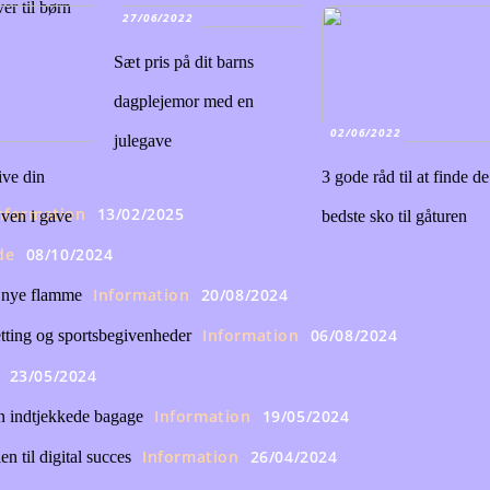
er til børn
27/06/2022
Sæt pris på dit barns
dagplejemor med en
02/06/2022
julegave
ive din
3 gode råd til at finde de
nformation
13/02/2025
 ven i gave
bedste sko til gåturen
de
08/10/2024
Information
20/08/2024
n nye flamme
Information
06/08/2024
tting og sportsbegivenheder
23/05/2024
Information
19/05/2024
n indtjekkede bagage
Information
26/04/2024
 til digital succes