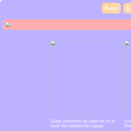
Barn
K
Sådan minimerer du chancen for at
Soc
miste din indtjekkede bagage
Nøg