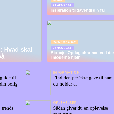
21/03/2024
Inspiration til gaver til din far
INFORMATION
06/03/2024
: Hvad skal
Biopejs: Opdag charmen ved d
på
i moderne hjem
INFORMATION
guide til
Find den perfekte gave til ham
 din bolig
du holder af
OPLEVELSER
 trends
Sådan giver du en oplevelse