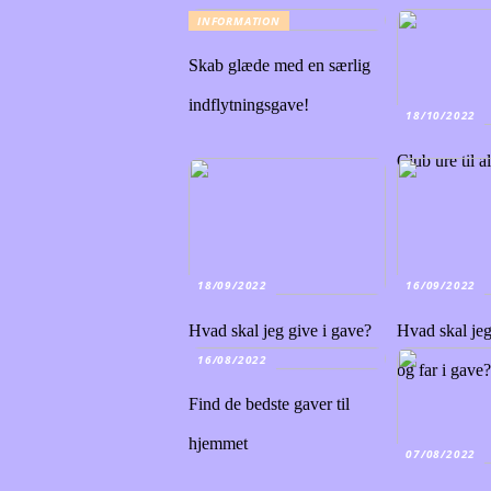
INFORMATION
Skab glæde med en særlig
indflytningsgave!
18/10/2022
Club ure til a
18/09/2022
16/09/2022
Hvad skal jeg give i gave?
Hvad skal je
16/08/2022
og far i gave
Find de bedste gaver til
hjemmet
07/08/2022