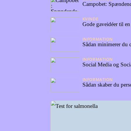
Campobet: Spændende 
KVINDE
23/05/2024
Gode gaveidéer til en
INFORMATION
19/05/2
Sådan minimerer du c
INFORMATION
26/04/2
Social Media og Socia
INFORMATION
25/04/2
Sådan skaber du pers