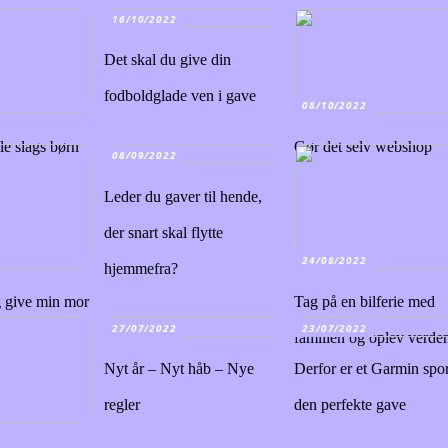
16/10/2022
Det skal du give din
fodboldglade ven i gave
08/10/2022
lle slags børn
Gør det selv webshop
08/09/2022
Leder du gaver til hende,
der snart skal flytte
24/08/2022
hjemmefra?
g give min mor
Tag på en bilferie med
27/07/2022
23/07/2022
?
familien og oplev verde
Nyt år – Nyt håb – Nye
Derfor er et Garmin spor
regler
den perfekte gave