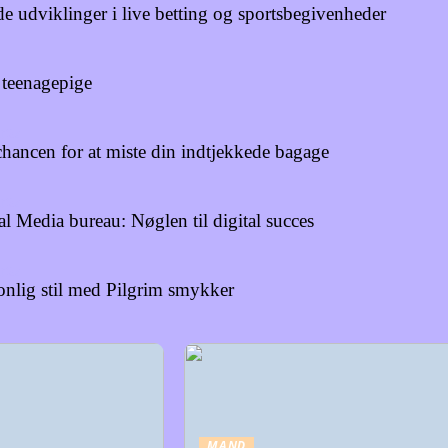
udviklinger i live betting og sportsbegivenheder
 teenagepige
024
hancen for at miste din indtjekkede bagage
024
l Media bureau: Nøglen til digital succes
024
onlig stil med Pilgrim smykker
MAND