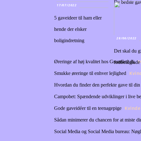
De bedste gav
17/07/2022
5 gaveideer til ham eller
hende der elsker
28/06/2022
boligindretning
Det skal du g
I
Øreringe af høj kvalitet hos Grundled.dk
fodboldglade
Kvin
Smukke øreringe til enhver lejlighed
Hvordan du finder den perfekte gave til di
Campobet: Spændende udviklinger i live be
Kvinde
Gode gaveidéer til en teenagepige
Sådan minimerer du chancen for at miste di
Social Media og Social Media bureau: Nøglen