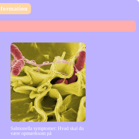
nformation
d
Salmonella symptomer: Hvad skal du
være opmærksom på