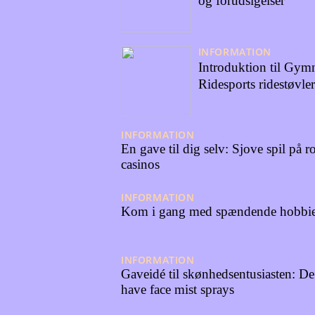
og forudsigelser
INFORMATION
Introduktion til Gym
Ridesports ridestøvler
INFORMATION
08/09/2023
En gave til dig selv: Sjove spil på ro
casinos
INFORMATION
06/09/2023
Kom i gang med spændende hobbi
INFORMATION
29/08/2023
Gaveidé til skønhedsentusiasten: D
have face mist sprays