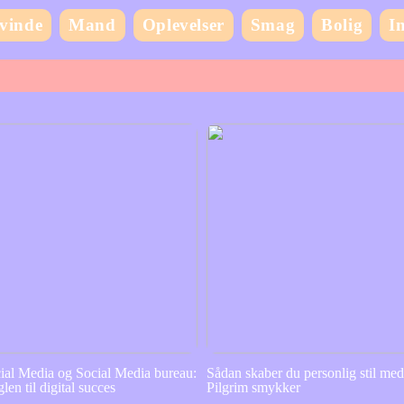
vinde
Mand
Oplevelser
Smag
Bolig
I
ial Media og Social Media bureau:
Sådan skaber du personlig stil me
len til digital succes
Pilgrim smykker