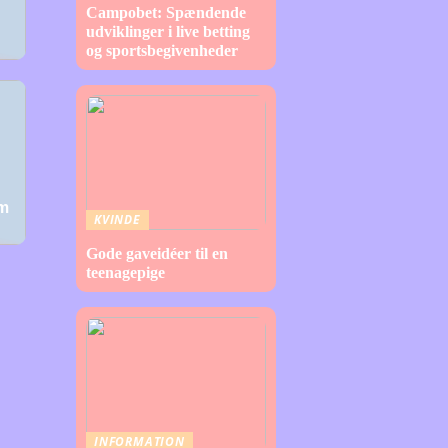
Campobet: Spændende
udviklinger i live betting
og sportsbegivenheder
em
KVINDE
Gode gaveidéer til en
teenagepige
INFORMATION