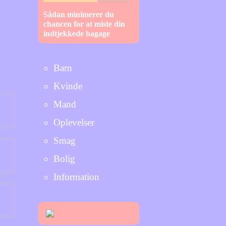
Sådan minimerer du
chancen for at miste din
indtjekkede bagage
Barn
Kvinde
Mand
Oplevelser
Smag
Bolig
Information