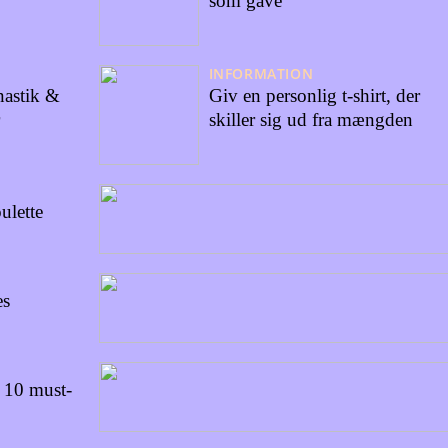
som gave
INFORMATION
nastik &
Giv en personlig t-shirt, der
skiller sig ud fra mængden
ulette
es
e 10 must-