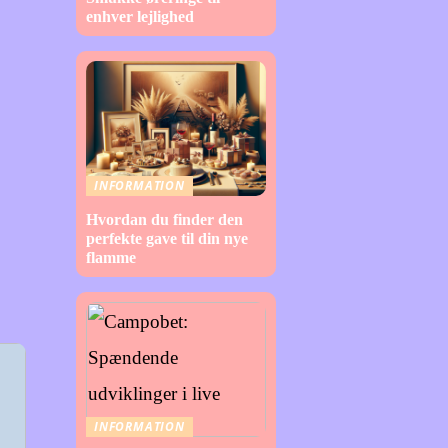
enhver lejlighed
INFORMATION
Hvordan du finder den
perfekte gave til din nye
flamme
INFORMATION