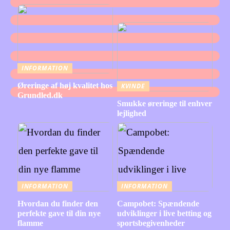
INFORMATION
Øreringe af høj kvalitet hos
KVINDE
Grundled.dk
Smukke øreringe til enhver
lejlighed
INFORMATION
INFORMATION
Hvordan du finder den
Campobet: Spændende
perfekte gave til din nye
udviklinger i live betting og
flamme
sportsbegivenheder