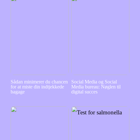
Sådan minimerer du chancen
Social Media og Social
for at miste din indtjekkede
Media bureau: Nøglen til
bagage
digital succes