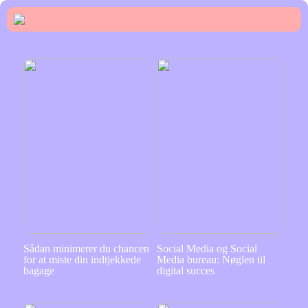
Sådan minimerer du chancen
Social Media og Social
for at miste din indtjekkede
Media bureau: Nøglen til
bagage
digital succes