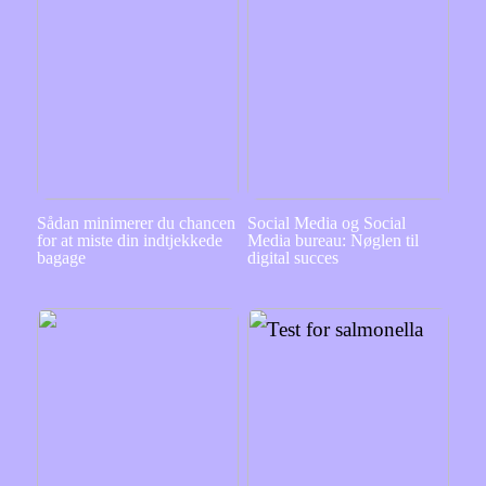
Sådan minimerer du chancen
Social Media og Social
for at miste din indtjekkede
Media bureau: Nøglen til
bagage
digital succes