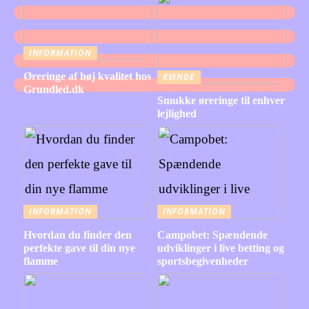
INFORMATION
Øreringe af høj kvalitet hos
KVINDE
Grundled.dk
Smukke øreringe til enhver
lejlighed
INFORMATION
INFORMATION
Hvordan du finder den
Campobet: Spændende
perfekte gave til din nye
udviklinger i live betting og
flamme
sportsbegivenheder