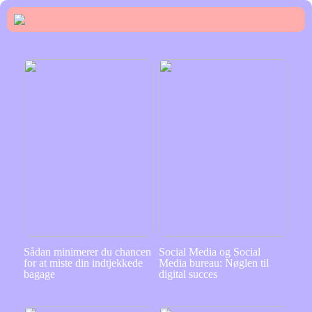
Sådan minimerer du chancen
Social Media og Social
for at miste din indtjekkede
Media bureau: Nøglen til
bagage
digital succes